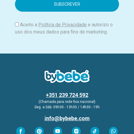
i
l
Aceito a
Política de Privacidade
e autorizo o
uso dos meus dados para fins de marketing.
+351 239 724 592
(Chamada para rede fixa nacional)
Seg. a Sáb. 09h30 - 13h30 / 14h30 - 19h
info@bybebe.com