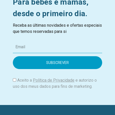
Para bebés e mamãs,
desde o primeiro dia.
Receba as últimas novidades e ofertas especiais
que temos reservadas para si
E
m
a
i
l
Aceito a
Política de Privacidade
e autorizo o
uso dos meus dados para fins de marketing.