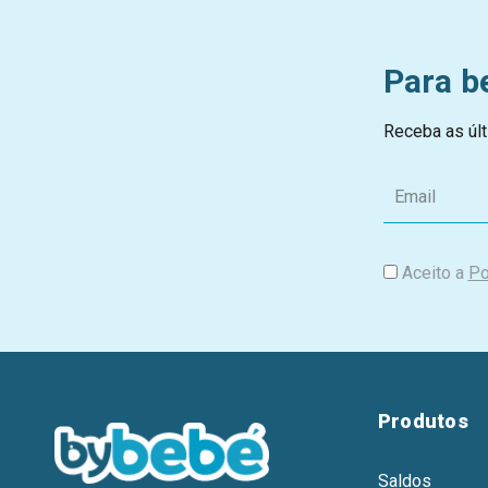
Para b
Receba as últ
E
m
a
i
Aceito a
Po
l
Produtos
Saldos