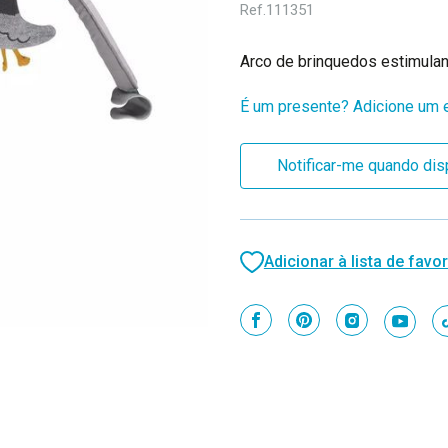
Ref.
111351
Arco de brinquedos estimulan
É um presente? Adicione um e
Stock
Notificar-me quando dis
atual:
Adicionar à lista de favor