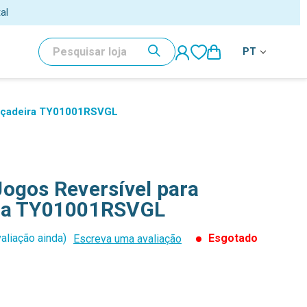
al
PESQUISAR
PT
uiçadeira TY01001RSVGL
ogos Reversível para
ira TY01001RSVGL
aliação ainda)
Esgotado
Escreva uma avaliação