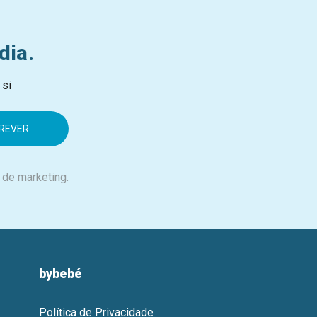
dia.
 si
 de marketing.
bybebé
Política de Privacidade