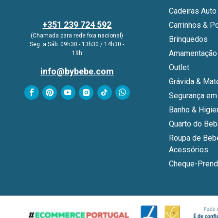
Cadeiras Auto
+351 239 724 592
Carrinhos & P
(Chamada para rede fixa nacional)
Brinquedos
Seg. a Sáb. 09h30 - 13h30 / 14h30 -
Amamentação 
19h
Outlet
info@bybebe.com
Grávida & Mat
Segurança em
Banho & Higie
Quarto do Be
Roupa de Beb
Acessórios
Cheque-Prend