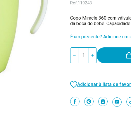
Ref.
119243
Copo Miracle 360 com válvula
da boca do bebé. Capacidade 
É um presente? Adicione um e
Stock
Reduzir
Aumentar
atual:
quantidade
quantidade
de
de
Munchkin
Munchkin
Copo
Copo
com
com
Asas
Asas
Adicionar à lista de favor
360
360
Miracle
Miracle
200ml
200ml
Light
Light
Green
Green
+6M
+6M
90103
90103