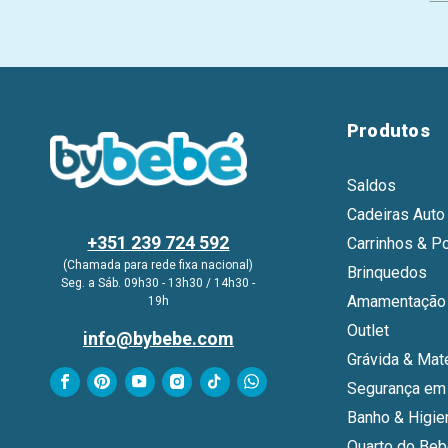
l
Produtos
Saldos
Cadeiras Auto
+351 239 724 592
Carrinhos & P
(Chamada para rede fixa nacional)
Brinquedos
Seg. a Sáb. 09h30 - 13h30 / 14h30 -
Amamentação 
19h
Outlet
info@bybebe.com
Grávida & Mat
Segurança em
Banho & Higie
Quarto do Be