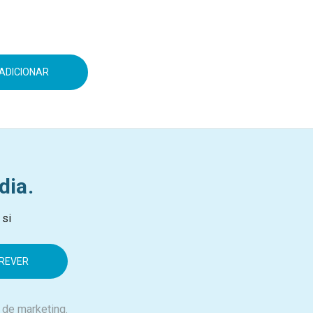
e +6M 90101
ADICIONAR
dia.
 si
 de marketing.