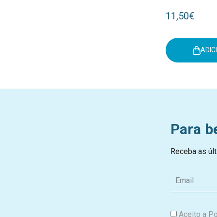
Orange +6M 9
11,50€
ADIC
Para b
Receba as últ
E
m
a
i
Aceito a
Po