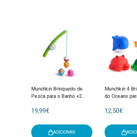
Munchkin Brinquedo de
Munchkin 4 Br
Pesca para o Banho +2
do Oceano par
Anos 90204
+9M 9019602
19,99€
12,50€
ADICIONAR
ADIC