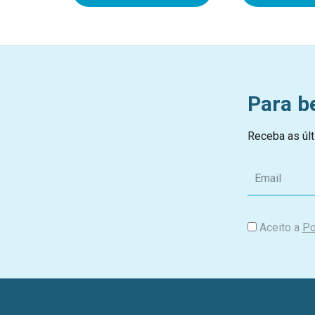
Para b
Receba as últ
E
m
a
i
Aceito a
Po
l