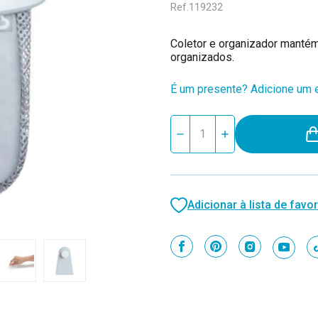
Ref.
119232
Coletor e organizador manté
organizados.
É um presente? Adicione um e
Stock
Reduzir
Aumentar
atual:
quantidade
quantidade
de
de
Munchkin
Munchkin
Coletor
Coletor
de
de
Brinquedos
Brinquedos
Adicionar à lista de favor
de
de
Banho
Banho
90186P
90186P