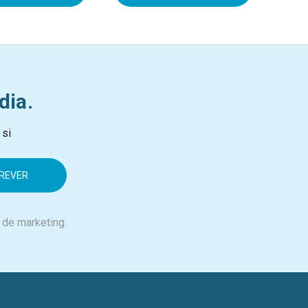
dia.
 si
 de marketing.