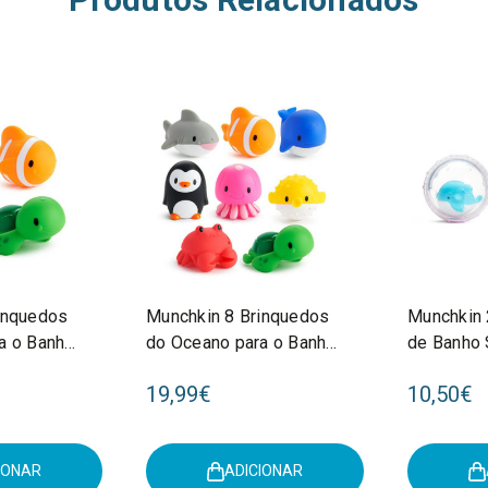
inquedos
Munchkin 8 Brinquedos
Munchkin 
a o Banho
do Oceano para o Banho
de Banho 
+9M 9018401
Baleia +
19,99€
10,50€
IONAR
ADICIONAR