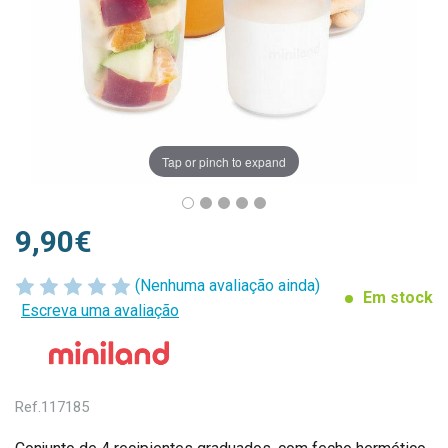
Tap or pinch to expand
9,90€
(Nenhuma avaliação ainda)
Em stock
Escreva uma avaliação
Ref.
117185