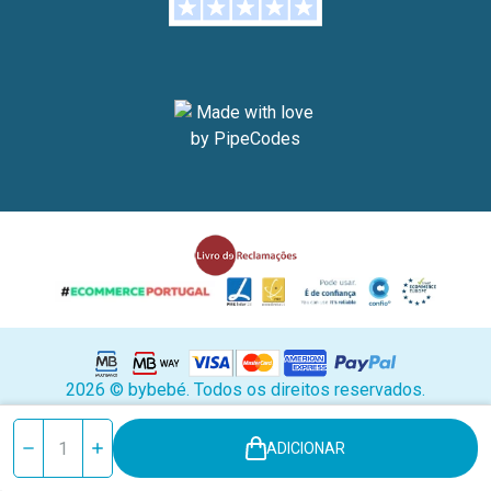
2026 © bybebé. Todos os direitos reservados.
Stock
Reduzir
Aumentar
ADICIONAR
atual:
quantidade
quantidade
de
de