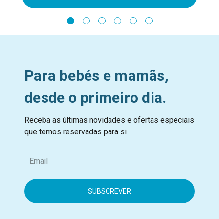
Para bebés e mamãs,
desde o primeiro dia.
Receba as últimas novidades e ofertas especiais
que temos reservadas para si
E
m
a
i
l