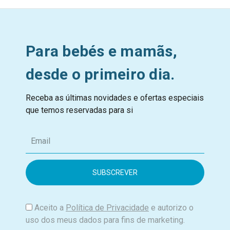
Para bebés e mamãs,
desde o primeiro dia.
Receba as últimas novidades e ofertas especiais
que temos reservadas para si
E
m
a
i
l
Aceito a
Política de Privacidade
e autorizo o
uso dos meus dados para fins de marketing.