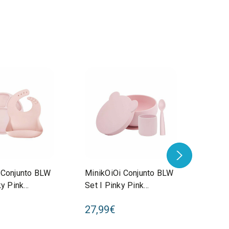
 Conjunto BLW
MinikOiOi Conjunto BLW
Minik
ky Pink
Set I Pinky Pink
Pulps
0020
261101070055
Pink/
27,99€
14,9
2611