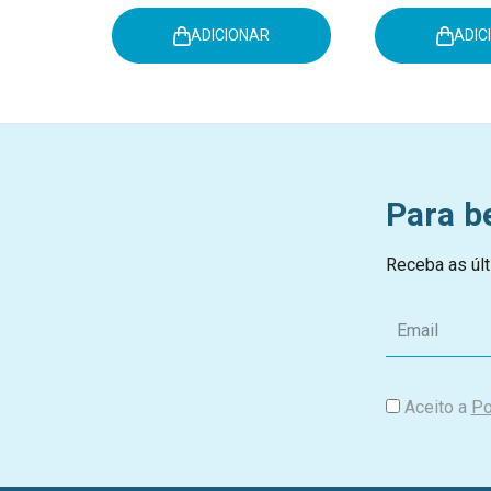
ADICIONAR
ADIC
Para b
Receba as últ
E
m
a
i
Aceito a
Po
l