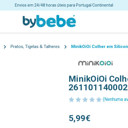
ortes grátis para encomendas superiores a 48€ para Portugal Continent
Pratos, Tigelas & Talheres
MinikOiOi Colher em Silico
MinikOiOi Colh
261101140002
(Nenhuma av
5,99€