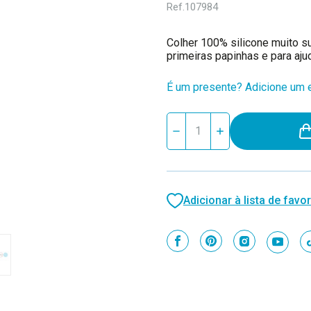
Ref.
107984
Colher 100% silicone muito s
primeiras papinhas e para aju
É um presente? Adicione um e
Stock
Reduzir
Aumentar
atual:
quantidade
quantidade
de
de
MinikOiOi
MinikOiOi
Colher
Colher
em
em
Silicone
Silicone
Adicionar à lista de favor
Pinky
Pinky
Pink
Pink
261101140002
261101140002