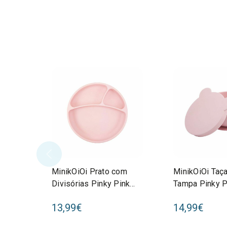
MinikOiOi Prato com
MinikOiOi Taç
Divisórias Pinky Pink
Tampa Pinky P
261101050002
26110108000
13,99€
14,99€