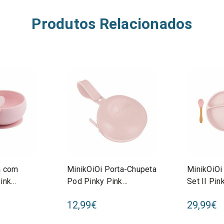
Produtos Relacionados
a com
MinikOiOi Porta-Chupeta
MinikOiOi
ink
Pod Pinky Pink
Set II Pin
2
261101230002
26110107
12,99€
29,99€