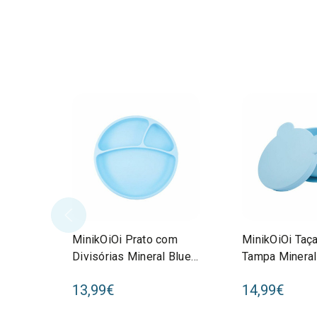
MinikOiOi Prato com
MinikOiOi Taç
Divisórias Mineral Blue
Tampa Mineral
261101050003
26110108000
13,99€
14,99€