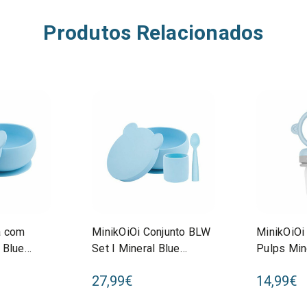
Produtos Relacionados
a com
MinikOiOi Conjunto BLW
MinikOiOi
 Blue
Set I Mineral Blue
Pulps Min
3
261101070056
Blue/Pow
27,99€
14,99€
26110113