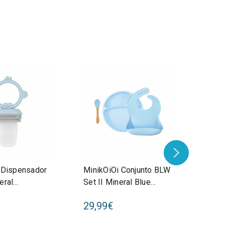
 Dispensador
MinikOiOi Conjunto BLW
Minik
eral
Set II Mineral Blue
Pod M
der Grey
261101070021
2611
29,99€
12,9
0006