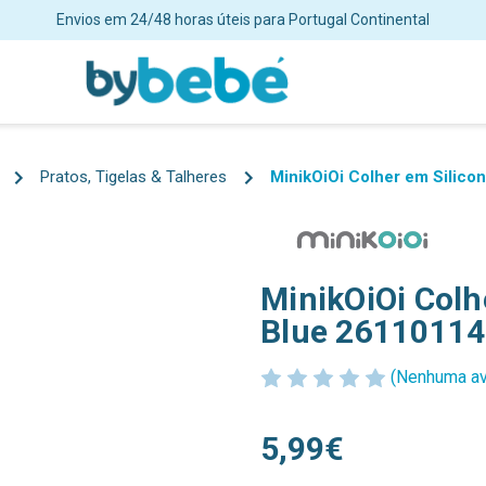
ortes grátis para encomendas superiores a 48€ para Portugal Continent
Pratos, Tigelas & Talheres
MinikOiOi Colher em Silico
MinikOiOi Colh
Blue 2611011
(Nenhuma av
5,99€