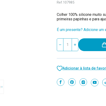
Ref.
107985
Colher 100% silicone muito s
primeiras papinhas e para aju
É um presente? Adicione um e
Stock
Reduzir
Aumentar
atual:
quantidade
quantidade
de
de
MinikOiOi
MinikOiOi
Colher
Colher
em
em
Silicone
Silicone
Adicionar à lista de favor
Mineral
Mineral
Blue
Blue
261101140003
261101140003