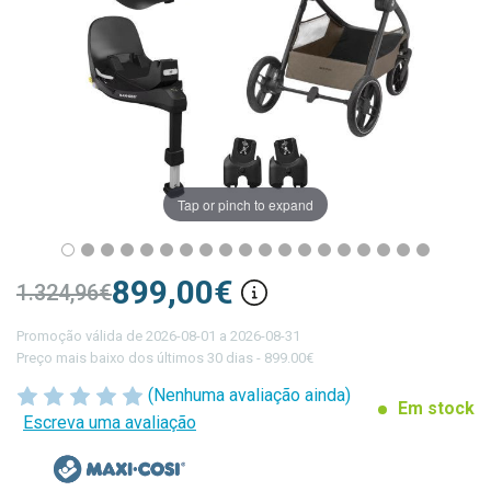
Tap or pinch to expand
899,00€
1.324,96€
Promoção válida de 2026-08-01 a 2026-08-31
Preço mais baixo dos últimos 30 dias - 899.00€
(Nenhuma avaliação ainda)
Em stock
Escreva uma avaliação