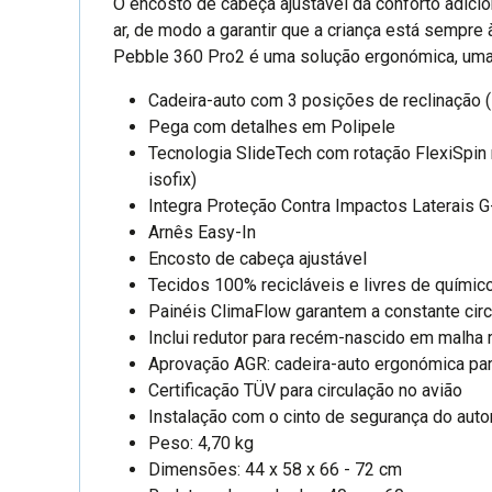
O encosto de cabeça ajustável dá conforto adici
ar, de modo a garantir que a criança está sempre
Pebble 360 Pro2 é uma solução ergonómica, uma 
Cadeira-auto com 3 posições de reclinação (i
Pega com detalhes em Polipele
Tecnologia SlideTech com rotação FlexiSpin 
isofix)
Integra Proteção Contra Impactos Laterais 
Arnês Easy-In
Encosto de cabeça ajustável
Tecidos 100% recicláveis e livres de químic
Painéis ClimaFlow garantem a constante circ
Inclui redutor para recém-nascido em malha 
Aprovação AGR: cadeira-auto ergonómica para
Certificação TÜV para circulação no avião
Instalação com o cinto de segurança do aut
Peso: 4,70 kg
Dimensões: 44 x 58 x 66 - 72 cm