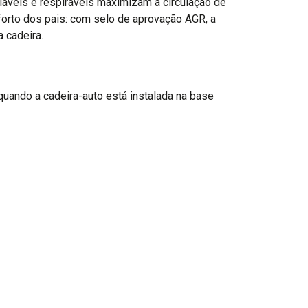
láveis e respiráveis maximizam a circulação de
forto dos pais: com selo de aprovação AGR, a
 cadeira.
quando a cadeira-auto está instalada na base