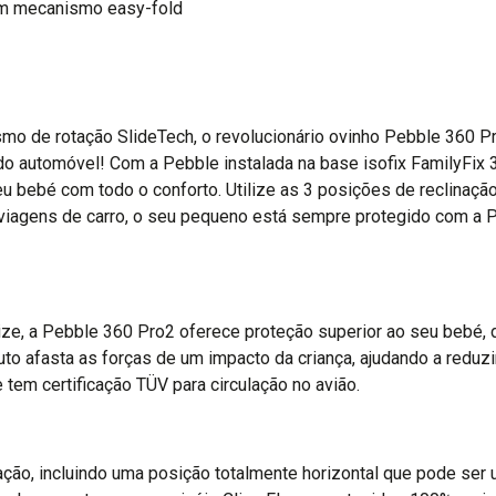
om mecanismo easy-fold
o de rotação SlideTech, o revolucionário ovinho Pebble 360 Pro2
 automóvel! Com a Pebble instalada na base isofix FamilyFix 36
u bebé com todo o conforto. Utilize as 3 posições de reclinação 
 viagens de carro, o seu pequeno está sempre protegido com a 
e, a Pebble 360 Pro2 oferece proteção superior ao seu bebé,
to afasta as forças de um impacto da criança, ajudando a reduz
 tem certificação TÜV para circulação no avião.
ão, incluindo uma posição totalmente horizontal que pode ser u