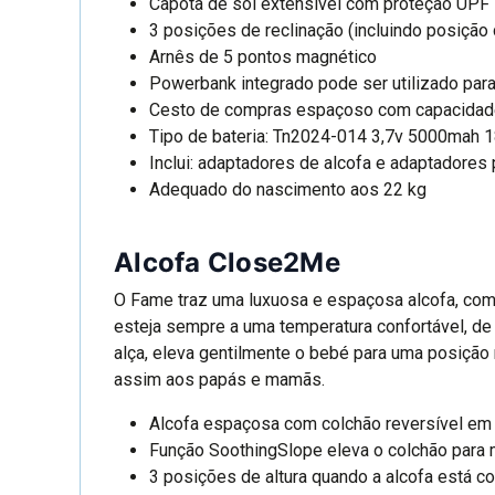
Capota de sol extensível com proteção UPF
3 posições de reclinação (incluindo posiçã
Arnês de 5 pontos magnético
Powerbank integrado pode ser utilizado para
Cesto de compras espaçoso com capacidade
Tipo de bateria: Tn2024-014 3,7v 5000mah 
Inclui: adaptadores de alcofa e adaptadores 
Adequado do nascimento aos 22 kg
Alcofa Close2Me
O Fame traz uma luxuosa e espaçosa alcofa, com
esteja sempre a uma temperatura confortável, de
alça, eleva gentilmente o bebé para uma posição 
assim aos papás e mamãs.
Alcofa espaçosa com colchão reversível em 
Função SoothingSlope eleva o colchão para m
3 posições de altura quando a alcofa está c