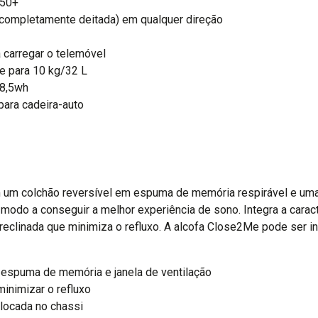
 50+
o completamente deitada) em qualquer direção
 carregar o telemóvel
 para 10 kg/32 L
18,5wh
para cadeira-auto
 um colchão reversível em espuma de memória respirável e uma 
 modo a conseguir a melhor experiência de sono. Integra a carac
reclinada que minimiza o refluxo. A alcofa Close2Me pode ser i
espuma de memória e janela de ventilação
inimizar o refluxo
olocada no chassi