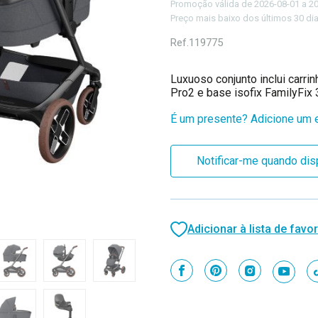
Promoção válida de 2026-08-01 a 2
Preço mais baixo dos últimos 30 dia
Ref.
119775
Luxuoso conjunto inclui carr
Pro2 e base isofix FamilyFix 3
É um presente? Adicione um e
Stock
Notificar-me quando dis
atual:
Adicionar à lista de favor