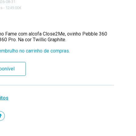
026-08-31
s - 1249.00€
inho Fame com alcofa Close2Me, ovinho Pebble 360
60 Pro. Na cor Twillic Graphite.
mbrulho no carrinho de compras.
ponível
itos