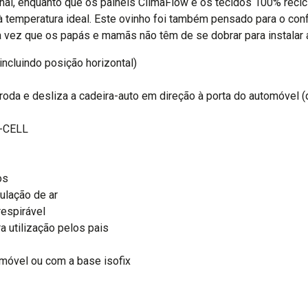
onal, enquanto que os painéis ClimaFlow e os tecidos 100% recic
 à temperatura ideal. Este ovinho foi também pensado para o con
vez que os papás e mamãs não têm de se dobrar para instalar a
ncluindo posição horizontal)
roda e desliza a cadeira-auto em direção à porta do automóvel (
G-CELL
os
ulação de ar
respirável
 utilização pelos pais
omóvel ou com a base isofix