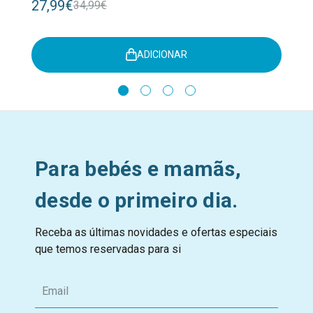
27,99€
34,99€
ADICIONAR
Para bebés e mamãs,
desde o primeiro dia.
Receba as últimas novidades e ofertas especiais
que temos reservadas para si
E
m