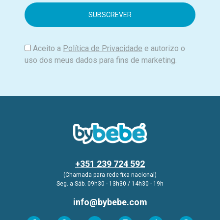
a
i
l
Aceito a
Política de Privacidade
e autorizo o
uso dos meus dados para fins de marketing.
+351 239 724 592
(Chamada para rede fixa nacional)
Seg. a Sáb. 09h30 - 13h30 / 14h30 - 19h
info@bybebe.com