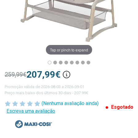
Tap or pinch to expand
207,99€
259,99€
Promoção válida de 2026-08-03 a 2026-09-01
Preço mais baixo dos últimos 30 dias - 207.99€
(Nenhuma avaliação ainda)
Esgotado
Escreva uma avaliação