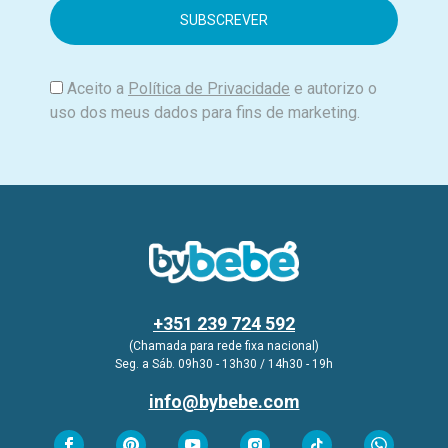
i
l
Aceito a
Política de Privacidade
e autorizo o
uso dos meus dados para fins de marketing.
+351 239 724 592
(Chamada para rede fixa nacional)
Seg. a Sáb. 09h30 - 13h30 / 14h30 - 19h
info@bybebe.com