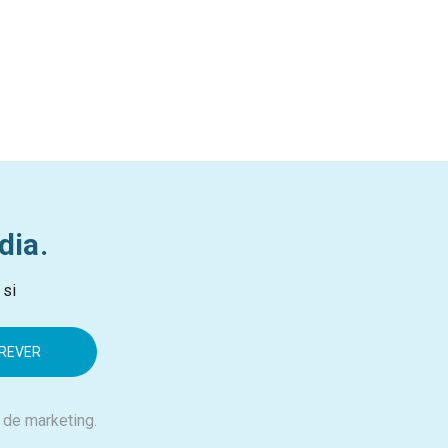
dia.
 si
 de marketing.