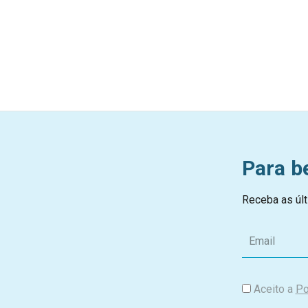
Para b
Receba as últ
E
m
a
i
Aceito a
Po
l