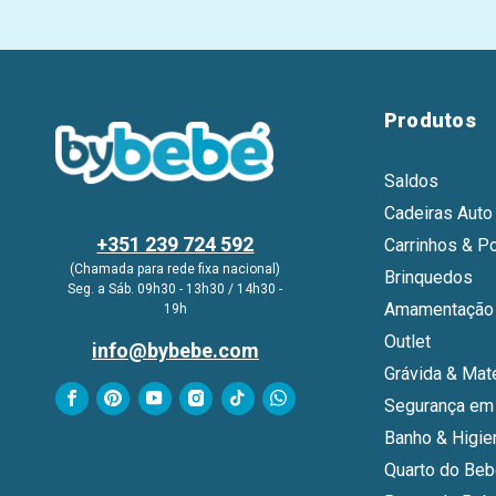
Produtos
Saldos
Cadeiras Auto
+351 239 724 592
Carrinhos & P
(Chamada para rede fixa nacional)
Brinquedos
Seg. a Sáb. 09h30 - 13h30 / 14h30 -
Amamentação 
19h
Outlet
info@bybebe.com
Grávida & Mat
Segurança em
Banho & Higie
Quarto do Be