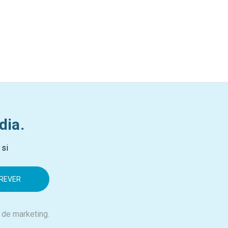
dia.
 si
 de marketing.