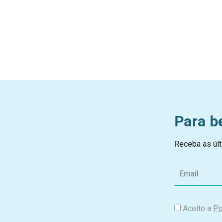
Para b
Receba as últ
E
m
a
i
Aceito a
Po
l