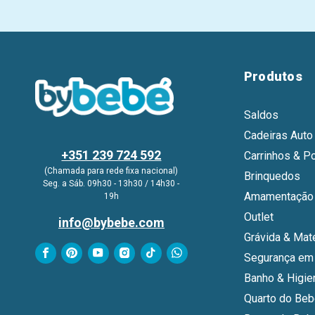
Produtos
Saldos
Cadeiras Auto
+351 239 724 592
Carrinhos & P
(Chamada para rede fixa nacional)
Brinquedos
Seg. a Sáb. 09h30 - 13h30 / 14h30 -
Amamentação 
19h
Outlet
info@bybebe.com
Grávida & Mat
Segurança em
Banho & Higie
Quarto do Be