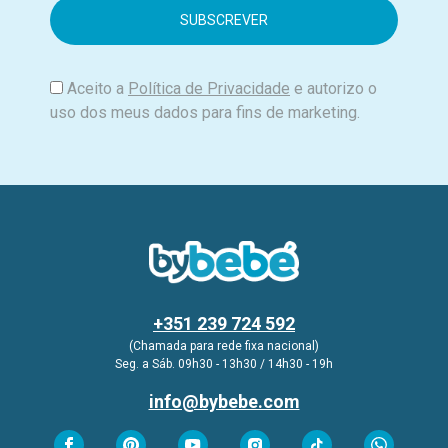
i
l
Aceito a
Política de Privacidade
e autorizo o
uso dos meus dados para fins de marketing.
+351 239 724 592
(Chamada para rede fixa nacional)
Seg. a Sáb. 09h30 - 13h30 / 14h30 - 19h
info@bybebe.com