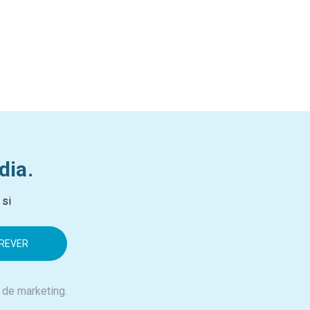
dia.
 si
 de marketing.