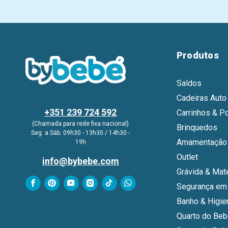
Produtos
Saldos
Cadeiras Auto
+351 239 724 592
Carrinhos & P
(Chamada para rede fixa nacional)
Brinquedos
Seg. a Sáb. 09h30 - 13h30 / 14h30 -
Amamentação 
19h
Outlet
info@bybebe.com
Grávida & Mat
Segurança em
Banho & Higie
Quarto do Be