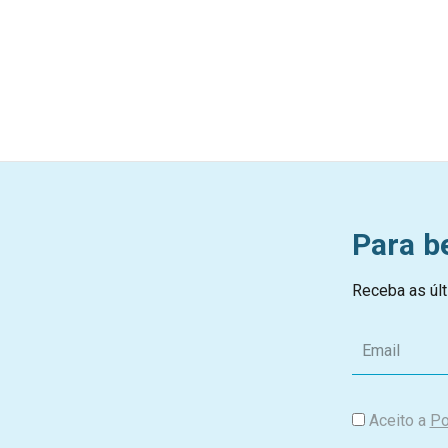
Para b
Receba as últ
E
m
a
i
Aceito a
Po
l