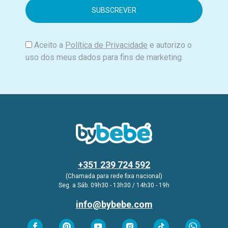
i
l
Aceito a
Política de Privacidade
e autorizo o
uso dos meus dados para fins de marketing.
+351 239 724 592
(Chamada para rede fixa nacional)
Seg. a Sáb. 09h30 - 13h30 / 14h30 - 19h
info@bybebe.com