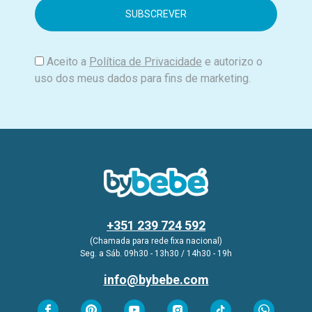
i
l
Aceito a
Política de Privacidade
e autorizo o
uso dos meus dados para fins de marketing.
+351 239 724 592
(Chamada para rede fixa nacional)
Seg. a Sáb. 09h30 - 13h30 / 14h30 - 19h
info@bybebe.com