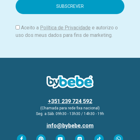
i
l
Aceito a
Política de Privacidade
e autorizo o
uso dos meus dados para fins de marketing.
+351 239 724 592
(Chamada para rede fixa nacional)
Seg. a Sáb. 09h30 - 13h30 / 14h30 - 19h
info@bybebe.com