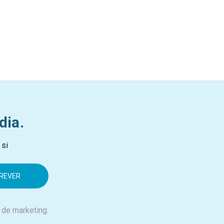
dia.
 si
 de marketing.