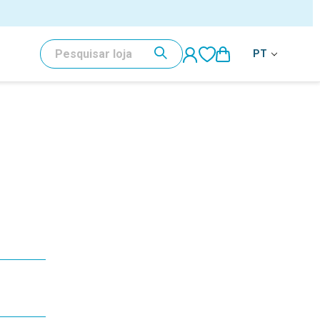
al
PESQUISAR
PT