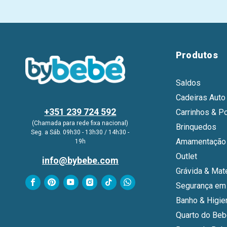
Produtos
Saldos
Cadeiras Auto
+351 239 724 592
Carrinhos & P
(Chamada para rede fixa nacional)
Brinquedos
Seg. a Sáb. 09h30 - 13h30 / 14h30 -
Amamentação 
19h
Outlet
info@bybebe.com
Grávida & Mat
Segurança em
Banho & Higie
Quarto do Be