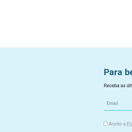
Para b
Receba as últ
E
m
a
i
Aceito a
Po
l