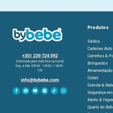
Produtos
Saldos
Cadeiras Auto
+351 239 724 592
Carrinhos & P
(Chamada para rede fixa nacional)
Brinquedos
Seg. a Sáb. 09h30 - 13h30 / 14h30 -
Amamentação 
19h
Outlet
info@bybebe.com
Grávida & Mat
Segurança em
Banho & Higie
Quarto do Be