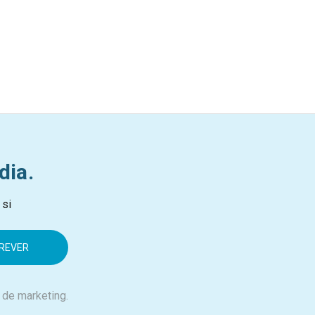
dia.
 si
 de marketing.