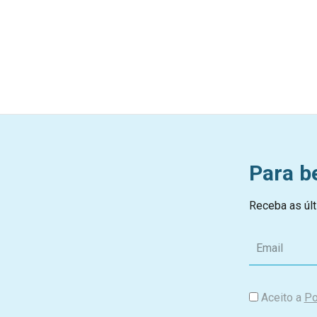
Para b
Receba as últ
E
m
a
i
Aceito a
Po
l