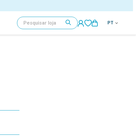
al
PESQUISAR
PT