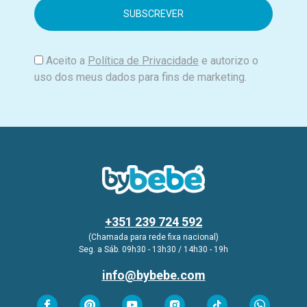
i
l
Aceito a
Política de Privacidade
e autorizo o
uso dos meus dados para fins de marketing.
+351 239 724 592
(Chamada para rede fixa nacional)
Seg. a Sáb. 09h30 - 13h30 / 14h30 - 19h
info@bybebe.com