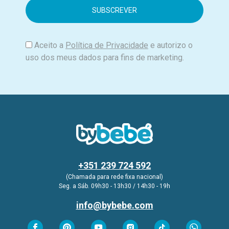
i
l
Aceito a
Política de Privacidade
e autorizo o
uso dos meus dados para fins de marketing.
+351 239 724 592
(Chamada para rede fixa nacional)
Seg. a Sáb. 09h30 - 13h30 / 14h30 - 19h
info@bybebe.com