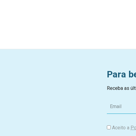
Para b
Receba as últ
E
m
a
i
Aceito a
Po
l