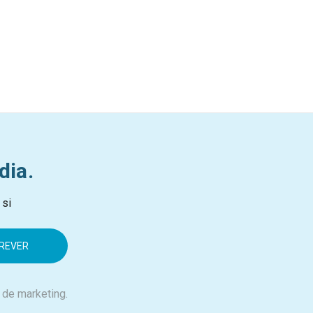
dia.
 si
 de marketing.