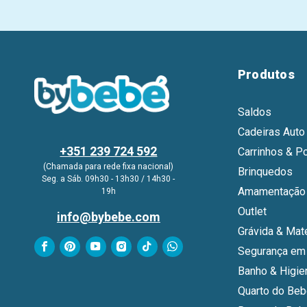
Produtos
Saldos
Cadeiras Auto
+351 239 724 592
Carrinhos & P
(Chamada para rede fixa nacional)
Brinquedos
Seg. a Sáb. 09h30 - 13h30 / 14h30 -
Amamentação 
19h
Outlet
info@bybebe.com
Grávida & Mat
Segurança em
Banho & Higie
Quarto do Be