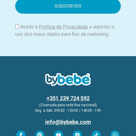
i
l
Aceito a
Política de Privacidade
e autorizo o
uso dos meus dados para fins de marketing.
+351 239 724 592
(Chamada para rede fixa nacional)
Seg. a Sáb. 09h30 - 13h30 / 14h30 - 19h
info@bybebe.com