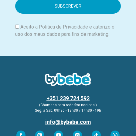
i
l
Aceito a
Política de Privacidade
e autorizo o
uso dos meus dados para fins de marketing.
+351 239 724 592
(Chamada para rede fixa nacional)
Seg. a Sáb. 09h30 - 13h30 / 14h30 - 19h
info@bybebe.com