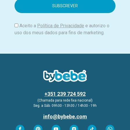
i
l
Aceito a
Política de Privacidade
e autorizo o
uso dos meus dados para fins de marketing.
+351 239 724 592
(Chamada para rede fixa nacional)
Seg. a Sáb. 09h30 - 13h30 / 14h30 - 19h
info@bybebe.com