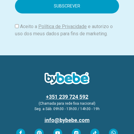
i
l
Aceito a
Política de Privacidade
e autorizo o
uso dos meus dados para fins de marketing.
+351 239 724 592
(Chamada para rede fixa nacional)
Seg. a Sáb. 09h30 - 13h30 / 14h30 - 19h
info@bybebe.com