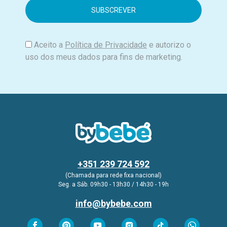
i
l
Aceito a
Política de Privacidade
e autorizo o
uso dos meus dados para fins de marketing.
+351 239 724 592
(Chamada para rede fixa nacional)
Seg. a Sáb. 09h30 - 13h30 / 14h30 - 19h
info@bybebe.com