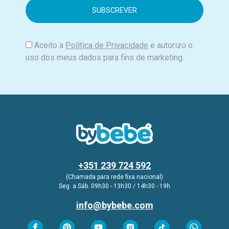
i
l
Aceito a
Política de Privacidade
e autorizo o
uso dos meus dados para fins de marketing.
+351 239 724 592
(Chamada para rede fixa nacional)
Seg. a Sáb. 09h30 - 13h30 / 14h30 - 19h
info@bybebe.com