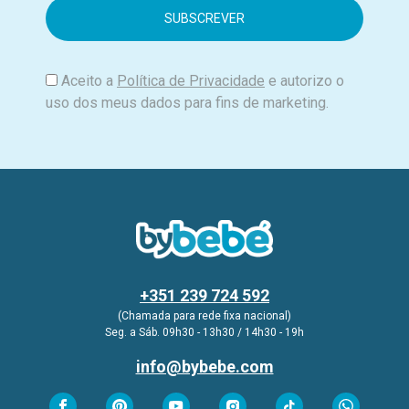
i
l
Aceito a
Política de Privacidade
e autorizo o
uso dos meus dados para fins de marketing.
+351 239 724 592
(Chamada para rede fixa nacional)
Seg. a Sáb. 09h30 - 13h30 / 14h30 - 19h
info@bybebe.com