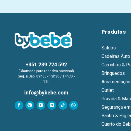
Produtos
Saldos
Cadeiras Auto
+351 239 724 592
Carrinhos & P
(Chamada para rede fixa nacional)
Brinquedos
Seg. a Sáb. 09h30 - 13h30 / 14h30 -
Amamentação 
19h
Outlet
info@bybebe.com
Grávida & Mat
Segurança em
Banho & Higie
Quarto do Be