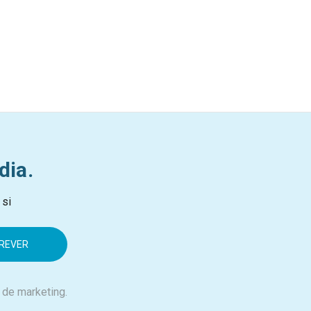
dia.
 si
 de marketing.