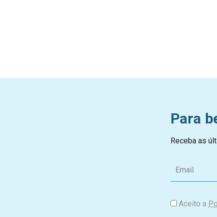
Para b
Receba as últ
E
m
a
i
Aceito a
Po
l