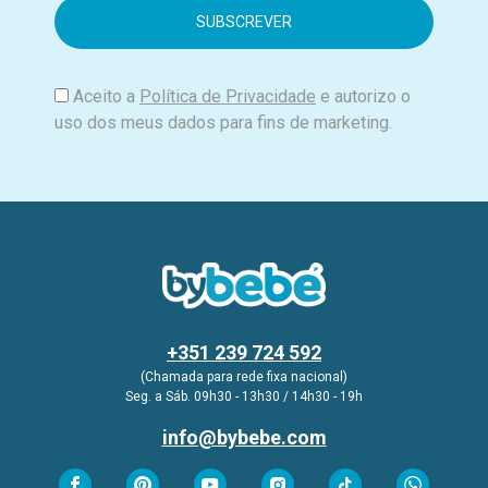
i
l
Aceito a
Política de Privacidade
e autorizo o
uso dos meus dados para fins de marketing.
+351 239 724 592
(Chamada para rede fixa nacional)
Seg. a Sáb. 09h30 - 13h30 / 14h30 - 19h
info@bybebe.com