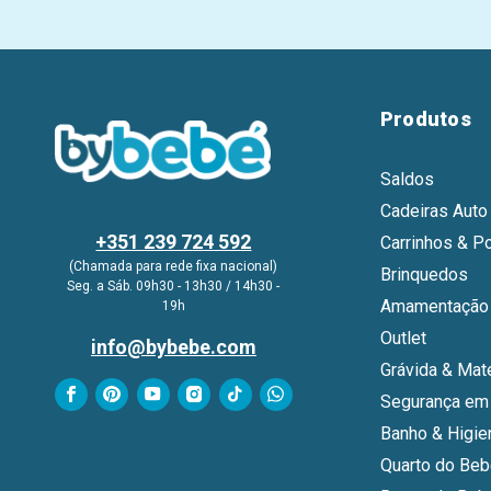
Produtos
Saldos
Cadeiras Auto
+351 239 724 592
Carrinhos & P
(Chamada para rede fixa nacional)
Brinquedos
Seg. a Sáb. 09h30 - 13h30 / 14h30 -
Amamentação 
19h
Outlet
info@bybebe.com
Grávida & Mat
Segurança em
Banho & Higie
Quarto do Be