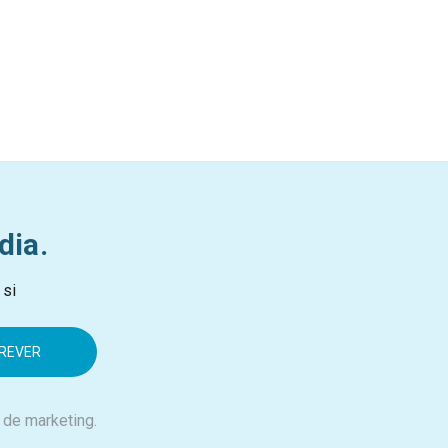
dia.
 si
 de marketing.