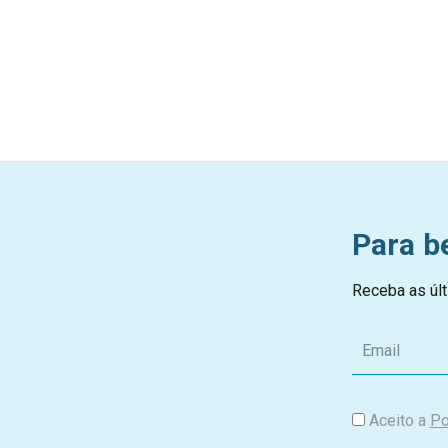
Para b
Receba as últ
E
m
a
i
Aceito a
Po
l