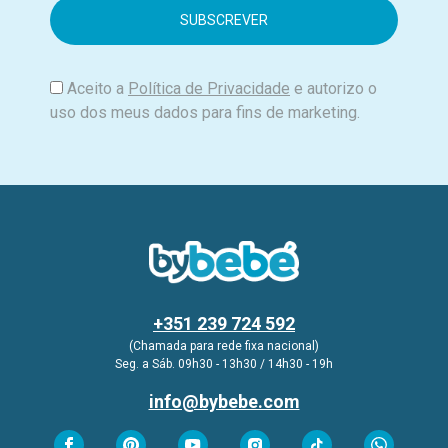
i
l
Aceito a
Política de Privacidade
e autorizo o
uso dos meus dados para fins de marketing.
+351 239 724 592
(Chamada para rede fixa nacional)
Seg. a Sáb. 09h30 - 13h30 / 14h30 - 19h
info@bybebe.com