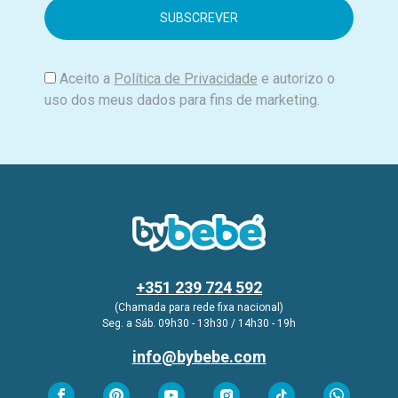
i
l
Aceito a
Política de Privacidade
e autorizo o
uso dos meus dados para fins de marketing.
+351 239 724 592
(Chamada para rede fixa nacional)
Seg. a Sáb. 09h30 - 13h30 / 14h30 - 19h
info@bybebe.com