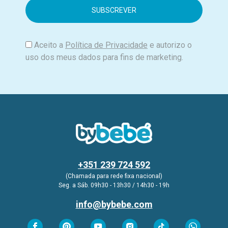
i
l
Aceito a
Política de Privacidade
e autorizo o
uso dos meus dados para fins de marketing.
+351 239 724 592
(Chamada para rede fixa nacional)
Seg. a Sáb. 09h30 - 13h30 / 14h30 - 19h
info@bybebe.com