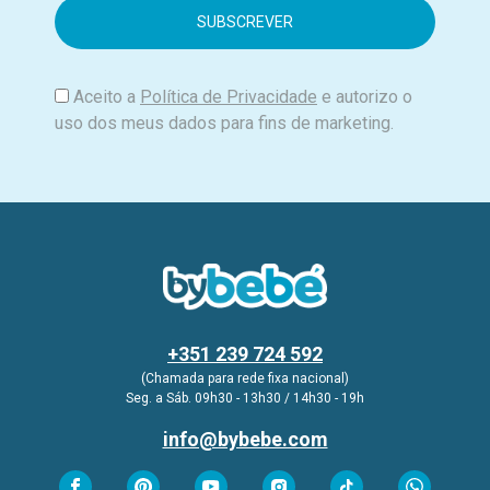
i
l
Aceito a
Política de Privacidade
e autorizo o
uso dos meus dados para fins de marketing.
+351 239 724 592
(Chamada para rede fixa nacional)
Seg. a Sáb. 09h30 - 13h30 / 14h30 - 19h
info@bybebe.com