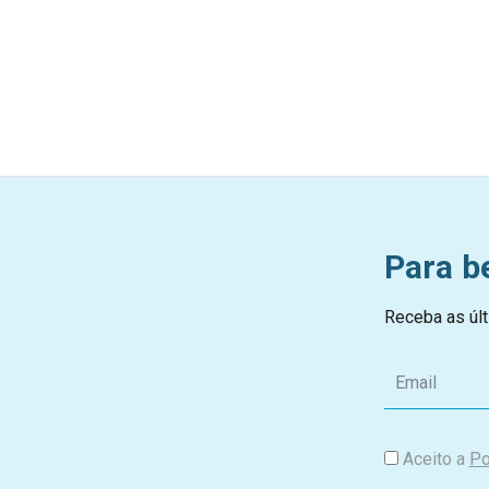
Para b
Receba as últ
E
m
a
i
Aceito a
Po
l