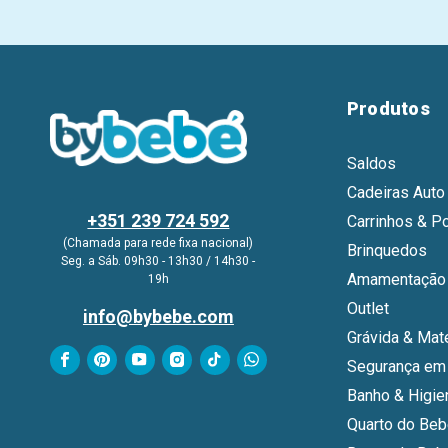
Produtos
Saldos
Cadeiras Auto
+351 239 724 592
Carrinhos & P
(Chamada para rede fixa nacional)
Brinquedos
Seg. a Sáb. 09h30 - 13h30 / 14h30 -
Amamentação 
19h
Outlet
info@bybebe.com
Grávida & Mat
Segurança em
Banho & Higie
Quarto do Be