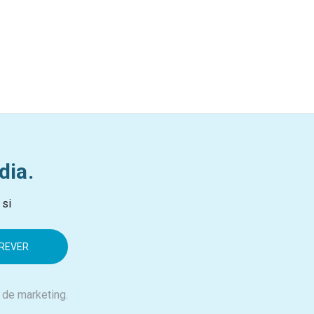
dia.
 si
 de marketing.