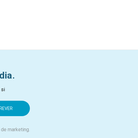
dia.
 si
 de marketing.