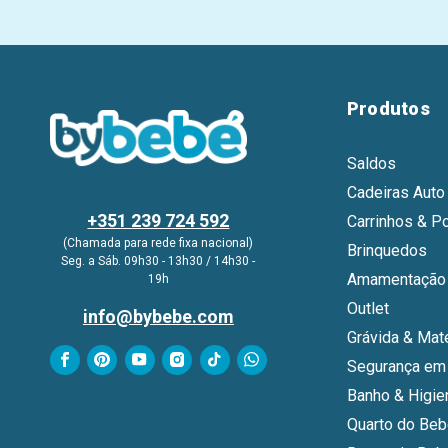
Produtos
Saldos
Cadeiras Auto
+351 239 724 592
Carrinhos & P
(Chamada para rede fixa nacional)
Brinquedos
Seg. a Sáb. 09h30 - 13h30 / 14h30 -
Amamentação 
19h
Outlet
info@bybebe.com
Grávida & Mat
Segurança em
Banho & Higie
Quarto do Be