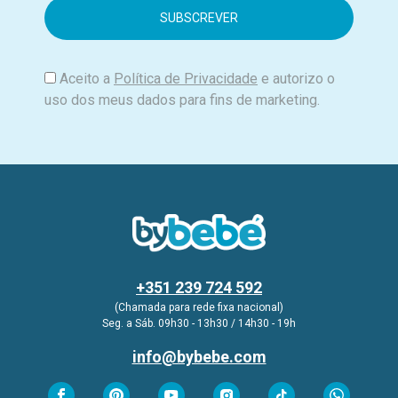
i
l
Aceito a
Política de Privacidade
e autorizo o
uso dos meus dados para fins de marketing.
+351 239 724 592
(Chamada para rede fixa nacional)
Seg. a Sáb. 09h30 - 13h30 / 14h30 - 19h
info@bybebe.com