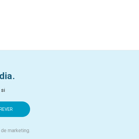
dia.
 si
 de marketing.