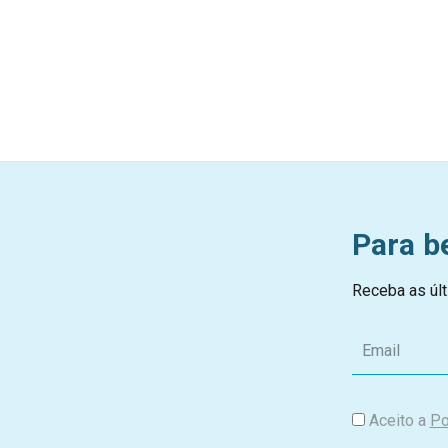
Para b
Receba as últ
E
m
a
i
Aceito a
Po
l