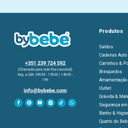
Produtos
Saldos
Cadeiras Auto
+351 239 724 592
Carrinhos & P
(Chamada para rede fixa nacional)
Brinquedos
Seg. a Sáb. 09h30 - 13h30 / 14h30 -
Amamentação 
19h
Outlet
info@bybebe.com
Grávida & Mat
Segurança em
Banho & Higie
Quarto do Be