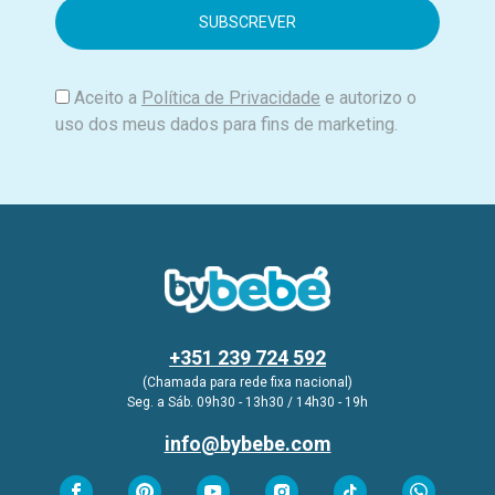
i
l
Aceito a
Política de Privacidade
e autorizo o
uso dos meus dados para fins de marketing.
+351 239 724 592
(Chamada para rede fixa nacional)
Seg. a Sáb. 09h30 - 13h30 / 14h30 - 19h
info@bybebe.com