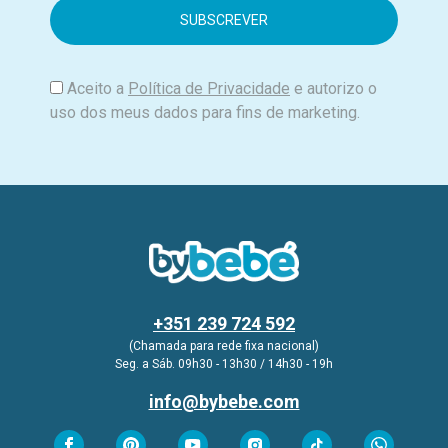
i
l
Aceito a
Política de Privacidade
e autorizo o
uso dos meus dados para fins de marketing.
+351 239 724 592
(Chamada para rede fixa nacional)
Seg. a Sáb. 09h30 - 13h30 / 14h30 - 19h
info@bybebe.com