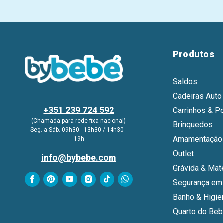
Produtos
Saldos
Cadeiras Auto
+351 239 724 592
Carrinhos & P
(Chamada para rede fixa nacional)
Brinquedos
Seg. a Sáb. 09h30 - 13h30 / 14h30 -
Amamentação 
19h
Outlet
info@bybebe.com
Grávida & Mat
Segurança em
Banho & Higie
Quarto do Be