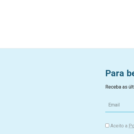
Para b
Receba as últ
E
m
a
i
Aceito a
Po
l