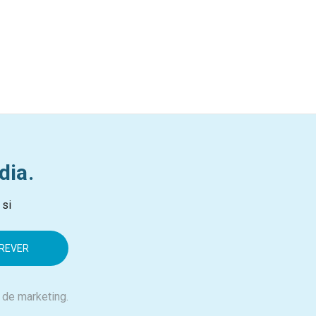
dia.
 si
 de marketing.