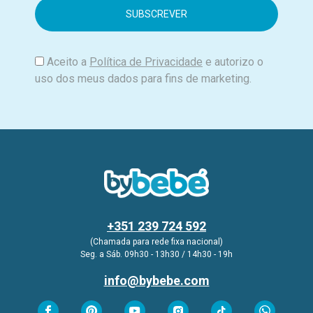
i
l
Aceito a
Política de Privacidade
e autorizo o
uso dos meus dados para fins de marketing.
+351 239 724 592
(Chamada para rede fixa nacional)
Seg. a Sáb. 09h30 - 13h30 / 14h30 - 19h
info@bybebe.com