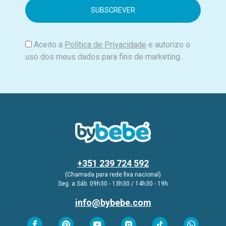
i
l
Aceito a
Política de Privacidade
e autorizo o
uso dos meus dados para fins de marketing.
+351 239 724 592
(Chamada para rede fixa nacional)
Seg. a Sáb. 09h30 - 13h30 / 14h30 - 19h
info@bybebe.com