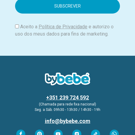
i
l
Aceito a
Política de Privacidade
e autorizo o
uso dos meus dados para fins de marketing.
+351 239 724 592
(Chamada para rede fixa nacional)
Seg. a Sáb. 09h30 - 13h30 / 14h30 - 19h
info@bybebe.com